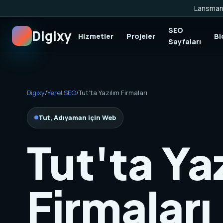
Lansman 
SEO
Digixy
Hizmetler
Projeler
Bl
Sayfaları
Digixy
/
Yerel SEO
/
Tut'ta Yazılım Firmaları
Tut, Adıyaman için Web
Tut'ta Ya
Firmaları