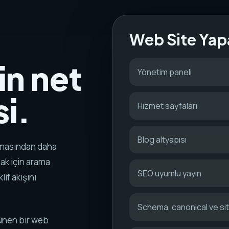
Web Site Yap
in net
Yönetim paneli
i.
Hizmet sayfaları
Blog altyapısı
ramasından daha
mak için arama
SEO uyumlu yayın
lif akışını
Schema, canonical ve s
rünen bir web