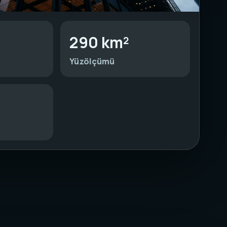
290 km²
Yüzölçümü