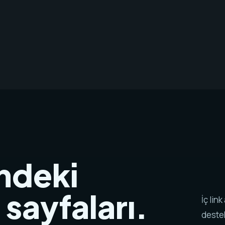
ndeki
e sayfaları.
İç lin
destek