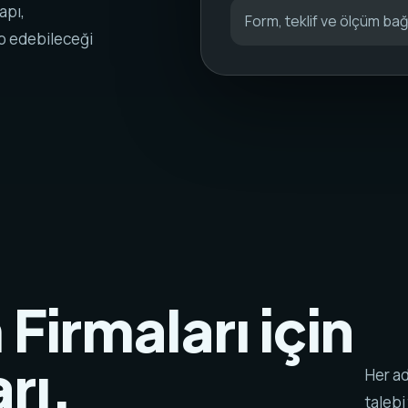
apı,
Form, teklif ve ölçüm bağl
ip edebileceği
 Firmaları için
rı.
Her ad
talebi