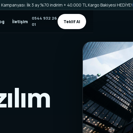
Kampanyası: İlk 3 ay %70 indirim + 40.000 TL Kargo Bakiyesi HEDİYE!
0544 932 26
og
İletişim
Teklif Al
01
zılım