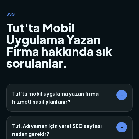
SSS
Tut'ta Mobil
Uygulama Yazan
Firma hakkında sık
sorulanlar.
Tut'ta mobil uygulama yazan firma
+
hizmeti nasıl planlanır?
Önce sektör, rakipler, hedef müşteri ve mevcut
dijital varlıklar incelenir. Ardından sayfa mimarisi,
Tut, Adıyaman için yerel SEO sayfası
+
içerik, tasarım, teknik altyapı ve dönüşüm noktaları
neden gerekir?