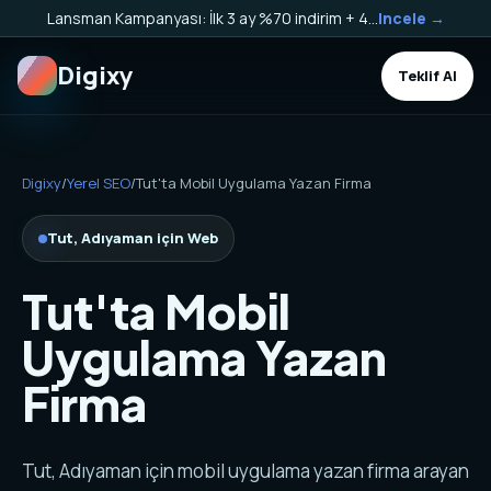
Lansman Kampanyası: İlk 3 ay %70 indirim + 40.000 TL Kargo Bakiyesi HEDİYE!
Incele →
Digixy
Teklif Al
Digixy
/
Yerel SEO
/
Tut'ta Mobil Uygulama Yazan Firma
Tut, Adıyaman için Web
Tut'ta Mobil
Uygulama Yazan
Firma
Tut, Adıyaman için mobil uygulama yazan firma arayan