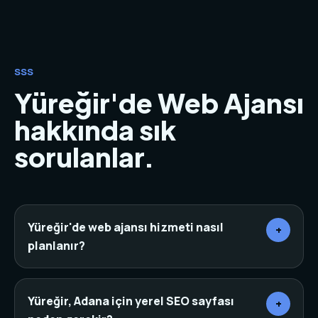
SSS
Yüreğir'de Web Ajansı
hakkında sık
sorulanlar.
Yüreğir'de web ajansı hizmeti nasıl
+
planlanır?
Önce sektör, rakipler, hedef müşteri ve mevcut
dijital varlıklar incelenir. Ardından sayfa mimarisi,
Yüreğir, Adana için yerel SEO sayfası
+
içerik, tasarım, teknik altyapı ve dönüşüm noktaları