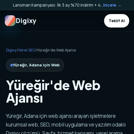
Lansman Kampanyası: İlk 3 ay %70 indirim + 40.000 TL Kargo Bakiyesi HEDİYE!
Incele →
Digixy
Teklif Al
Digixy
/
Yerel SEO
/
Yüreğir'de Web Ajansı
Yüreğir, Adana için Web
Yüreğir'de Web
Ajansı
Yüreğir, Adana için web ajansı arayan işletmelere
kurumsal web, SEO, mobil uygulama ve yazılım odaklı
Digixy çözümü. Sayfa; hizmet kapsamı, yerel arama